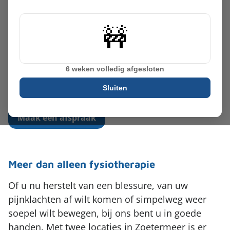
Rug
Medische fitness
Werken bij
uw fysiotherapiepraktijk
Zoeken
Schouder
Therapie in het water
in Zoetermeer
Vergoeding & tarieven
Elleboog
Leefstijlprogramma (GLI)
Partners
Fysiotherapie in Zoetermeer waar deskundige
Pols en hand
Sport zooltjes aanmeten
fysiotherapie en persoonlijke aandacht
Kaak
samenkomen.
Massage
Chronische pijn
Maak een afspraak
Meer dan alleen fysiotherapie
Of u nu herstelt van een blessure, van uw
pijnklachten af wilt komen of simpelweg weer
soepel wilt bewegen, bij ons bent u in goede
handen. Met twee locaties in Zoetermeer is er