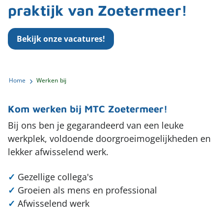
Rug
praktijk van Zoetermeer!
Medische fitness
Werken bij
Zoeken
Schouder
Therapie in het water
Vergoeding & tarieven
Bekijk onze vacatures!
Elleboog
Leefstijlprogramma (GLI)
Partners
Pols en hand
Sport zooltjes aanmeten
Home
Werken bij
Kaak
Massage
Chronische pijn
Kom werken bij MTC Zoetermeer!
Bij ons ben je gegarandeerd van een leuke
werkplek, voldoende doorgroeimogelijkheden en
lekker afwisselend werk.
✓
Gezellige collega's
✓
Groeien als mens en professional
✓
Afwisselend werk