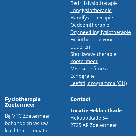
Bedrijfsfysiotherapie
Longfysiotherapie
Handfysiotherapie
Oedeemtherapie
Dry needling fysiotherapie
Fysiotherapie voor
ouderen
Shockwave therapie
Zoetermeer
Medische fitness
Echografie
Leefstijlprogramma (GLI)
Fysiotherapie
Contact
Zoetermeer
Locatie Hekbootkade
Bij MTC Zoetermeer
Hekbootkade 54
behandelen we uw
2725 AR Zoetermeer
klachten op maat en