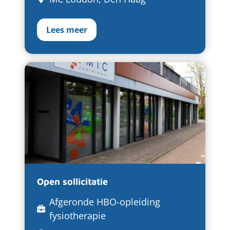
Lees meer
Open sollicitatie
Afgeronde HBO-opleiding
fysiotherapie