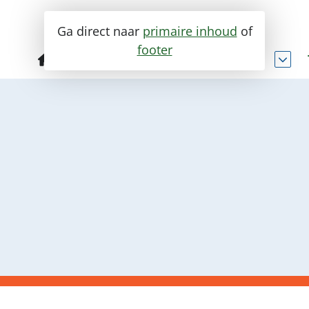
Ga direct naar
primaire inhoud
of
footer
Fysiotherapie
Ik heb last van..
Specialisaties
Enkel en voet
Person
Knie
Groeps
Heup
Medisc
Rug
Therap
Schouder
Leefst
Elleboog
Sport 
Pols en hand
Massa
Kaak