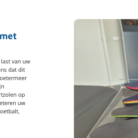
Chronische pijn
 met
 last van uw
ns dat dit
Zoetermeer
jn
rtzolen op
eteren uw
oetbalt,