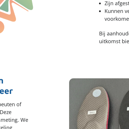
Zijn afge
Kunnen ve
voorkom
Bij aanhoud
uitkomst bi
n
meer
peuten of
 Deze
tsmeting. We
keling