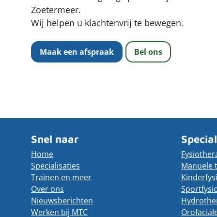
Zoetermeer.
Wij helpen u klachtenvrij te bewegen.
Maak een afspraak
Bel ons
Snel naar
Special
Home
Fysiother
Specialisaties
Manuele 
Trainen en meer
Kinderfys
Over ons
Sportfysi
Nieuwsberichten
Hydrothe
Werken bij MTC
Orofacial