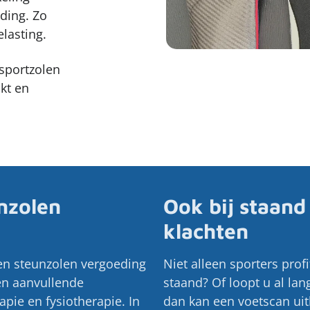
ding. Zo
lasting.
sportzolen
kt en
nzolen
Ook bij staand
klachten
een steunzolen vergoeding
Niet alleen sporters profi
een aanvullende
staand? Of loopt u al lan
pie en fysiotherapie. In
dan kan een voetscan ui