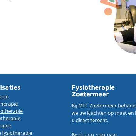
isaties
Fysiotherapie
Zoetermeer
apie
therapie
Bij MTC Zoetermeer behand
iotherapie
we uw klachten op maat en 
otherapie
u direct terecht.
rapie
e fysiotherapie
Bent u op zoek naar