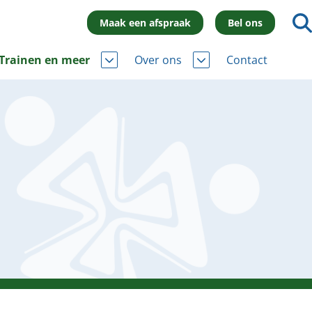
Maak een afspraak
Bel ons
Trainen en meer
Over ons
Contact
al training
Ontmoet ons team
lessen
Werken bij
he fitness
Vergoeding & tarieven
ie in het water
Partners
ijlprogramma (GLI)
zooltjes aanmeten
ge