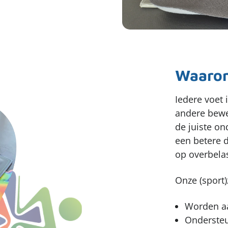
Waarom
Iedere voet 
andere bewe
de juiste o
een betere d
op overbelas
Onze (sport)
Worden a
Ondersteu