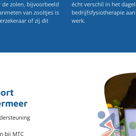
de zolen, bijvoorbeeld
écht verschil in het dage
anmeten van zooltjes is
bedrijfsfysiotherapie aa
rzekeraar of zij dit
werk.
ort
ermeer
ndersteuning
n bij MTC