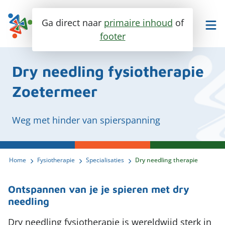
Ga direct naar
primaire inhoud
of
footer
Maak een afspraak
Bel ons
Dry needling fysiotherapie
Zoetermeer
Fysiotherapie
Weg met hinder van spierspanning
Ik heb last van..
Specialisaties
Home
Fysiotherapie
Specialisaties
Dry needling therapie
Trainen en meer
Enkel en voet
Over ons
Knie
Ontspannen van je je spieren met dry
Personal training
needling
Heup
Contact
Groepslessen
Ontmoet ons team
Dry needling fysiotherapie is wereldwijd sterk in