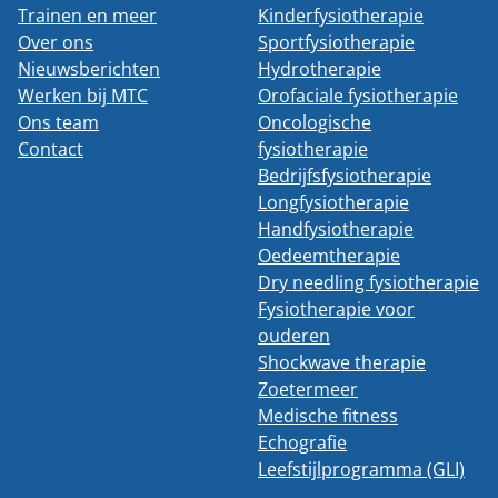
Trainen en meer
Kinderfysiotherapie
Over ons
Sportfysiotherapie
Nieuwsberichten
Hydrotherapie
Werken bij MTC
Orofaciale fysiotherapie
Ons team
Oncologische
Contact
fysiotherapie
Bedrijfsfysiotherapie
Longfysiotherapie
Handfysiotherapie
Oedeemtherapie
Dry needling fysiotherapie
Fysiotherapie voor
ouderen
Shockwave therapie
Zoetermeer
Medische fitness
Echografie
Leefstijlprogramma (GLI)