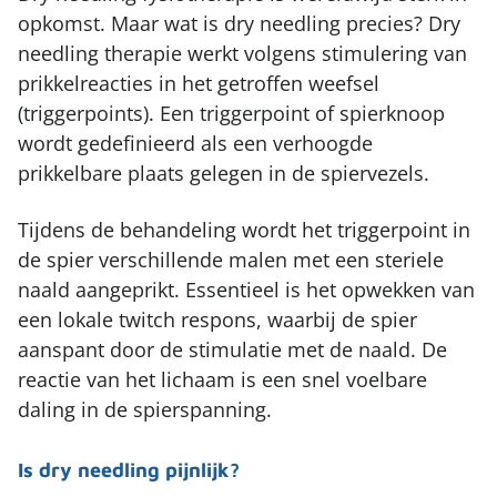
Rug
Medische fitness
opkomst. Maar wat is dry needling precies? Dry
Werken bij
Zoeken
needling therapie werkt volgens stimulering van
Schouder
Therapie in het water
Vergoeding & tarieven
prikkelreacties in het getroffen weefsel
Elleboog
Leefstijlprogramma (GLI)
(triggerpoints). Een triggerpoint of spierknoop
Partners
Pols en hand
wordt gedefinieerd als een verhoogde
Sport zooltjes aanmeten
prikkelbare plaats gelegen in de spiervezels.
Kaak
Massage
Tijdens de behandeling wordt het triggerpoint in
Chronische pijn
de spier verschillende malen met een steriele
naald aangeprikt. Essentieel is het opwekken van
een lokale twitch respons, waarbij de spier
aanspant door de stimulatie met de naald. De
reactie van het lichaam is een snel voelbare
daling in de spierspanning.
Is dry needling pijnlijk?