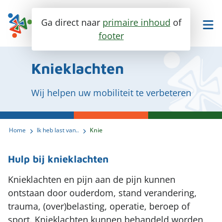
Ga direct naar
primaire inhoud
of
footer
Maak een afspraak
Bel ons
Knieklachten
Wij helpen uw mobiliteit te verbeteren
Fysiotherapie
Home
Ik heb last van..
Knie
Ik heb last van..
Specialisaties
Hulp bij knieklachten
Trainen en meer
Enkel en voet
Knieklachten en pijn aan de pijn kunnen
Over ons
Knie
Personal training
ontstaan door ouderdom, stand verandering,
trauma, (over)belasting, operatie, beroep of
Heup
Contact
Groepslessen
Ontmoet ons team
sport. Knieklachten kunnen behandeld worden