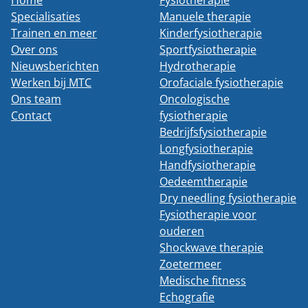
Home
Fysiotherapie
Specialisaties
Manuele therapie
Trainen en meer
Kinderfysiotherapie
Over ons
Sportfysiotherapie
Nieuwsberichten
Hydrotherapie
Werken bij MTC
Orofaciale fysiotherapie
Ons team
Oncologische
Contact
fysiotherapie
Bedrijfsfysiotherapie
Longfysiotherapie
Handfysiotherapie
Oedeemtherapie
Dry needling fysiotherapie
Fysiotherapie voor
ouderen
Shockwave therapie
Zoetermeer
Medische fitness
Echografie