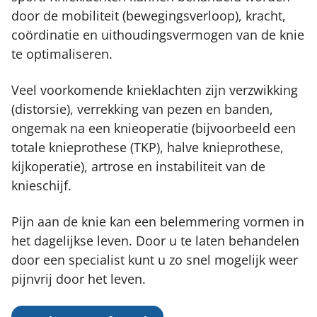
Rug
Medische fitness
door de mobiliteit (bewegingsverloop), kracht,
Werken bij
Zoeken
Schouder
coördinatie en uithoudingsvermogen van de knie
Therapie in het water
Vergoeding & tarieven
te optimaliseren.
Elleboog
Leefstijlprogramma (GLI)
Partners
Veel voorkomende knieklachten zijn verzwikking
Pols en hand
Sport zooltjes aanmeten
(distorsie), verrekking van pezen en banden,
Kaak
Massage
ongemak na een knieoperatie (bijvoorbeeld een
totale knieprothese (TKP), halve knieprothese,
Chronische pijn
kijkoperatie), artrose en instabiliteit van de
knieschijf.
Pijn aan de knie kan een belemmering vormen in
het dagelijkse leven. Door u te laten behandelen
door een specialist kunt u zo snel mogelijk weer
pijnvrij door het leven.