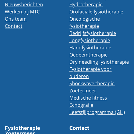
Nieuwsberichten
Hydrotherapie
Werken bij MTC
Orofaciale fysiotherapie
Ons team
Oncologische
Contact
fysiotherapie
Bedrijfsfysiotherapie
Longfysiotherapie
Handfysiotherapie
Oedeemtherapie
Dry needling fysiotherapie
Fysiotherapie voor
ouderen
Shockwave therapie
Zoetermeer
Medische fitness
Echografie
Leefstijlprogramma (GLI)
Fysiotherapie
Contact
Zoetermeer