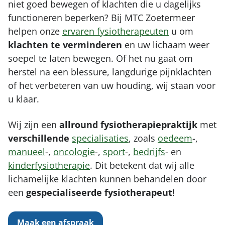
niet goed bewegen of klachten die u dagelijks
Rug
Medische fitness
Werken bij
functioneren beperken? Bij MTC Zoetermeer
Zoeken
Schouder
Therapie in het water
helpen onze
ervaren fysiotherapeuten
u om
Vergoeding & tarieven
Elleboog
klachten te verminderen
en uw lichaam weer
Leefstijlprogramma (GLI)
Partners
soepel te laten bewegen. Of het nu gaat om
Pols en hand
Sport zooltjes aanmeten
herstel na een blessure, langdurige pijnklachten
Kaak
of het verbeteren van uw houding, wij staan voor
Massage
u klaar.
Chronische pijn
Wij zijn een
allround
fysiotherapiepraktijk
met
verschillende
specialisaties
, zoals
oedeem
-,
manueel
-,
oncologie
-,
sport
-,
bedrijfs
- en
kinderfysiotherapie
. Dit betekent dat wij alle
lichamelijke klachten kunnen behandelen door
een
gespecialiseerde
fysiotherapeut
!
Maak een afspraak