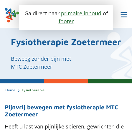
Ga direct naar
primaire inhoud
of
footer
Maak een afspraak
Bel ons
Fysiotherapie Zoetermeer
Beweeg zonder pijn met
MTC Zoetermeer
Fysiotherapie
Ik heb last van..
Specialisaties
Home
Fysiotherapie
Trainen en meer
Enkel en voet
Pijnvrij bewegen met fysiotherapie MTC
Over ons
Knie
Personal training
Zoetermeer
Heup
Contact
Groepslessen
Heeft u last van pijnlijke spieren, gewrichten die
Ontmoet ons team