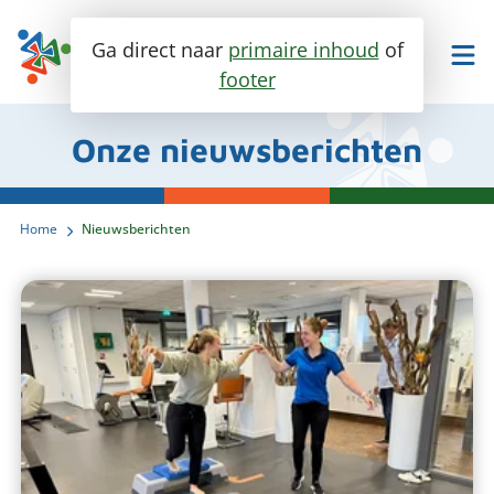
Ga direct naar
primaire inhoud
of
footer
Maak een afspraak
Bel ons
Onze nieuwsberichten
Home
Nieuwsberichten
Fysiotherapie
Ik heb last van..
Specialisaties
Trainen en meer
Enkel en voet
Over ons
Knie
Personal training
Heup
Contact
Groepslessen
Ontmoet ons team