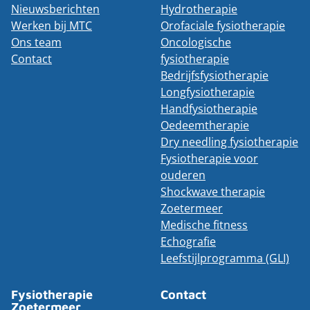
Nieuwsberichten
Hydrotherapie
Werken bij MTC
Orofaciale fysiotherapie
Ons team
Oncologische
Contact
fysiotherapie
Bedrijfsfysiotherapie
Longfysiotherapie
Handfysiotherapie
Oedeemtherapie
Dry needling fysiotherapie
Fysiotherapie voor
ouderen
Shockwave therapie
Zoetermeer
Medische fitness
Echografie
Leefstijlprogramma (GLI)
Fysiotherapie
Contact
Zoetermeer