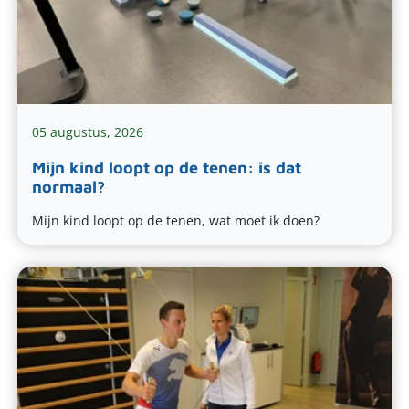
Rug
Medische fitness
Werken bij
Zoeken
Schouder
Therapie in het water
Vergoeding & tarieven
Elleboog
Leefstijlprogramma (GLI)
Partners
Pols en hand
Sport zooltjes aanmeten
05 augustus, 2026
Kaak
Massage
Mijn kind loopt op de tenen: is dat
normaal?
Chronische pijn
Mijn kind loopt op de tenen, wat moet ik doen?