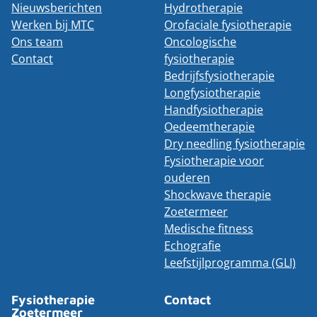
Nieuwsberichten
Hydrotherapie
Werken bij MTC
Orofaciale fysiotherapie
Ons team
Oncologische
Contact
fysiotherapie
Bedrijfsfysiotherapie
Longfysiotherapie
Handfysiotherapie
Oedeemtherapie
Dry needling fysiotherapie
Fysiotherapie voor
ouderen
Shockwave therapie
Zoetermeer
Medische fitness
Echografie
Leefstijlprogramma (GLI)
Fysiotherapie
Contact
Zoetermeer