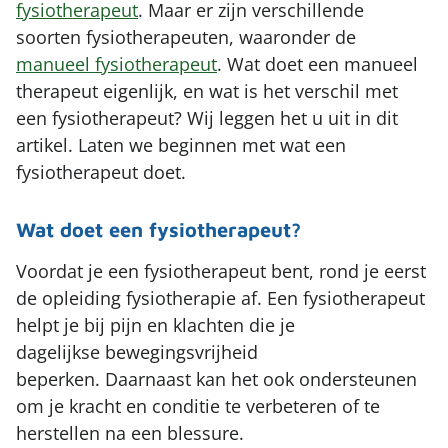
Rug
fysiotherapeut
. Maar er zijn verschillende
Medische fitness
Werken bij
soorten fysiotherapeuten, waaronder de
Zoeken
Schouder
Therapie in het water
manueel fysiotherapeut
. Wat doet een manueel
Vergoeding & tarieven
Elleboog
therapeut eigenlijk, en wat is het verschil met
Leefstijlprogramma (GLI)
Partners
een fysiotherapeut? Wij leggen het u uit in dit
Pols en hand
Sport zooltjes aanmeten
artikel. Laten we beginnen met wat een
Kaak
fysiotherapeut doet.
Massage
Chronische pijn
Wat doet een fysiotherapeut?
Voordat je een fysiotherapeut bent, rond je eerst
de opleiding fysiotherapie af. Een fysiotherapeut
helpt je bij pijn en klachten die je
dagelijkse bewegingsvrijheid
beperken. Daarnaast kan het ook ondersteunen
om je kracht en conditie te verbeteren of te
herstellen na een blessure.