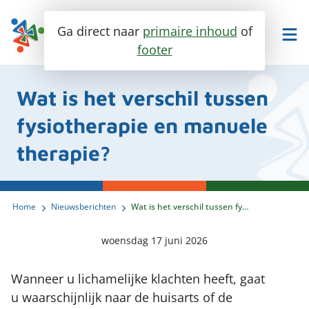
Ga direct naar
primaire inhoud
of
footer
Maak een afspraak
Bel ons
Wat is het verschil tussen
fysiotherapie en manuele
therapie?
Fysiotherapie
Ik heb last van..
Specialisaties
Home
Nieuwsberichten
Wat is het verschil tussen fysiotherapie en manuele therapie?
Trainen en meer
Enkel en voet
woensdag 17 juni 2026
Over ons
Knie
Personal training
Wanneer u lichamelijke klachten heeft, gaat
Heup
Contact
Groepslessen
u waarschijnlijk naar de huisarts of de
Ontmoet ons team