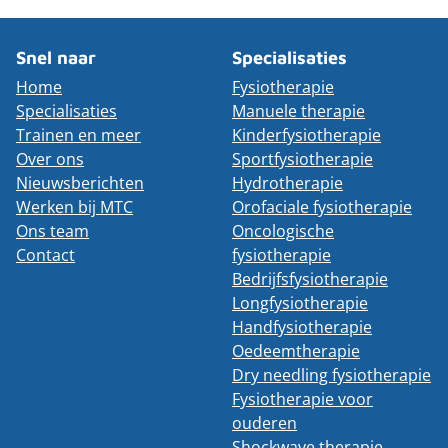
Snel naar
Specialisaties
Home
Fysiotherapie
Specialisaties
Manuele therapie
Trainen en meer
Kinderfysiotherapie
Over ons
Sportfysiotherapie
Nieuwsberichten
Hydrotherapie
Werken bij MTC
Orofaciale fysiotherapie
Ons team
Oncologische
Contact
fysiotherapie
Bedrijfsfysiotherapie
Longfysiotherapie
Handfysiotherapie
Oedeemtherapie
Dry needling fysiotherapie
Fysiotherapie voor
ouderen
Shockwave therapie