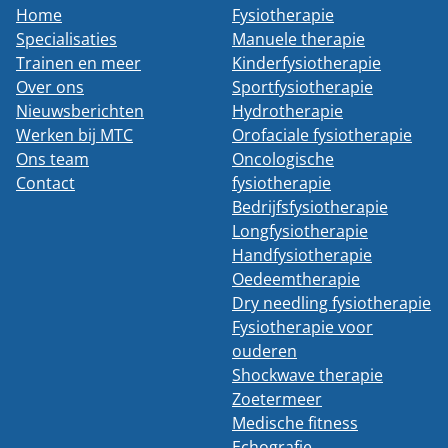
Home
Fysiotherapie
Specialisaties
Manuele therapie
Trainen en meer
Kinderfysiotherapie
Over ons
Sportfysiotherapie
Nieuwsberichten
Hydrotherapie
Werken bij MTC
Orofaciale fysiotherapie
Ons team
Oncologische
Contact
fysiotherapie
Bedrijfsfysiotherapie
Longfysiotherapie
Handfysiotherapie
Oedeemtherapie
Dry needling fysiotherapie
Fysiotherapie voor
ouderen
Shockwave therapie
Zoetermeer
Medische fitness
Echografie